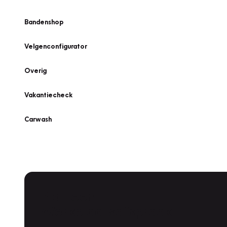
Bandenshop
Velgenconfigurator
Overig
Vakantiecheck
Carwash
Plan een
Werkplaatsafspraak