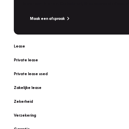
Is uw auto toe aan Onderhoud, Bandenwissel of een Va
Maak een afspraak
Lease
Private lease
Private lease used
Zakelijke lease
Zekerheid
Verzekering