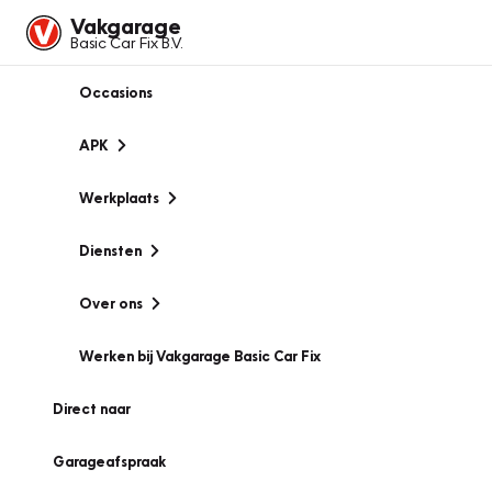
Vakgarage
Basic Car Fix B.V.
Occasions
APK
Werkplaats
Diensten
Over ons
Werken bij Vakgarage Basic Car Fix
Direct naar
Garageafspraak