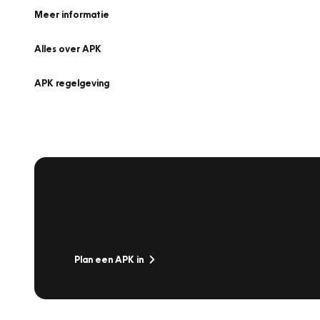
Meer informatie
Alles over APK
APK regelgeving
APK Keuring bij Vakgarage!
Is het weer tijd voor de jaarlijkse APK? Ga snel naar V
Plan een APK in