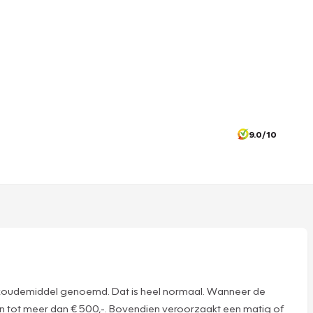
9.0/10
 wel koudemiddel genoemd. Dat is heel normaal. Wanneer de
pen tot meer dan € 500,-. Bovendien veroorzaakt een matig of