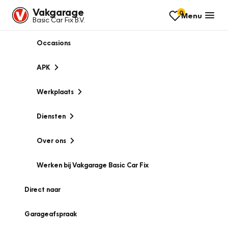
Vakgarage
0
Menu
Basic Car Fix B.V.
Occasions
APK
Werkplaats
Diensten
Over ons
Werken bij Vakgarage Basic Car Fix
Direct naar
Garageafspraak