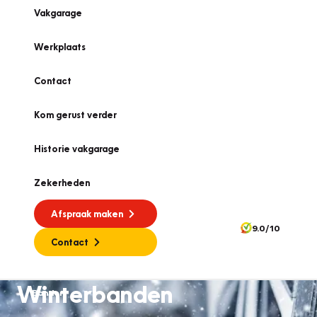
Vakgarage
Werkplaats
Contact
Kom gerust verder
Historie vakgarage
Zekerheden
Afspraak maken
9.0/10
Contact
Winterbanden
Banden