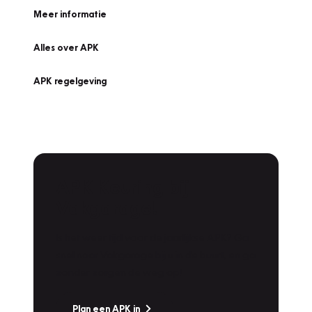
Meer informatie
Alles over APK
APK regelgeving
APK Keuring bij
Vakgarage!
Is het weer tijd voor de jaarlijkse APK? Ga
snel naar Vakgarage bij u in de buurt, en ga
zonder zorgen de weg op!
Plan een APK in