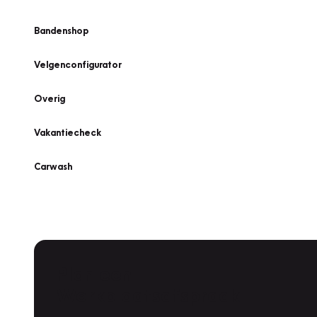
Bandenshop
Velgenconfigurator
Overig
Vakantiecheck
Carwash
Plan een
Werkplaatsafspraak