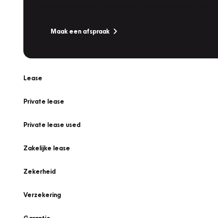
Is uw auto toe aan Onderhoud, Bandenwissel of een Va
Maak een afspraak
Lease
Private lease
Private lease used
Zakelijke lease
Zekerheid
Verzekering