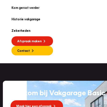
Kom gerust verder
Historie vakgarage
Zekerheden
Afspraak maken
Contact
Welkom bij Vakgarage Basic 
Maak hier een afspraak