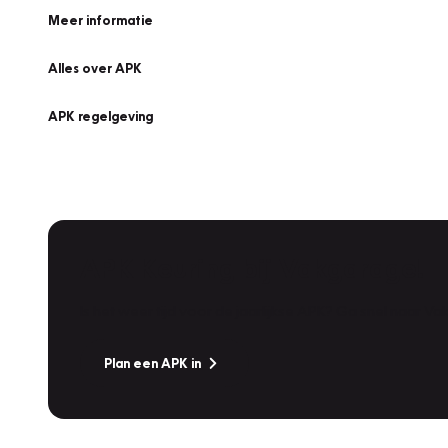
Meer informatie
Alles over APK
APK regelgeving
APK Keuring bij Vakgarage!
Is het weer tijd voor de jaarlijkse APK? Ga snel naar V
Plan een APK in