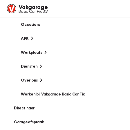
Vakgarage
Basic Car Fix B.V.
Occasions
APK
Werkplaats
Diensten
Over ons
Werken bij Vakgarage Basic Car Fix
Direct naar
Garageafspraak