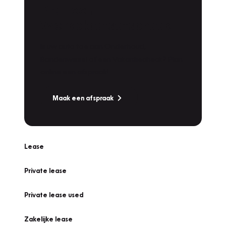
Plan een
Werkplaatsafspraak
Is uw auto toe aan Onderhoud,
Bandenwissel of een Vakantiecheck? Plan
online een afspraak!
Maak een afspraak
Lease
Private lease
Private lease used
Zakelijke lease