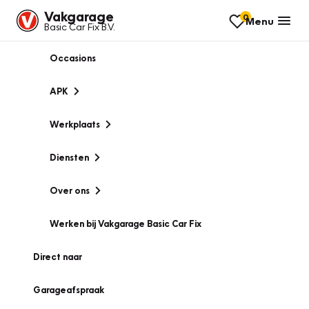
Vakgarage
0
Menu
Basic Car Fix B.V.
Occasions
APK
Werkplaats
Diensten
Over ons
Werken bij Vakgarage Basic Car Fix
Direct naar
Garageafspraak