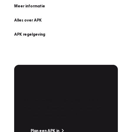
Meer informatie
Alles over APK
APK regelgeving
APK Keuring bij
Vakgarage!
Is het weer tijd voor de jaarlijkse APK? Ga
snel naar Vakgarage bij u in de buurt, en ga
zonder zorgen de weg op!
Plan een APK in